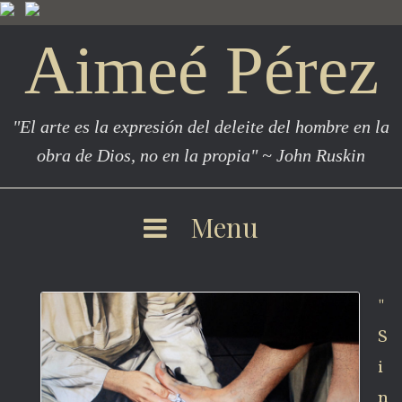
S
k
Aimeé Pérez
i
p
t
"El arte es la expresión del deleite del hombre en la
o
obra de Dios, no en la propia" ~ John Ruskin
c
o
n
Menu
t
e
D
n
"
t
í
S
i
a
n