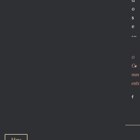
d
o
s
e
…
0
Co
mm
ents
F
a
c
e
b
o
o
k